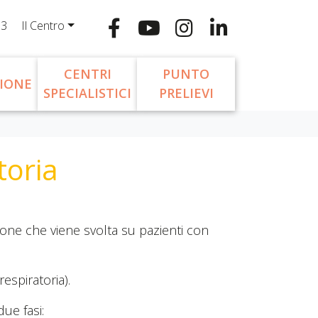
13
Il Centro
CENTRI
PUNTO
IONE
SPECIALISTICI
PRELIEVI
toria
azione che viene svolta su pazienti con
espiratoria).
ue fasi: