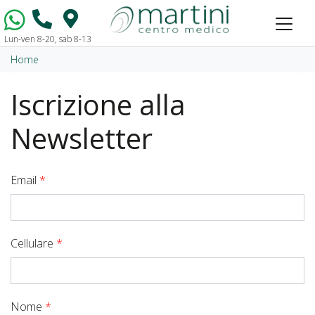
Lun-ven 8-20, sab 8-13
Vai al contenuto
Home
Iscrizione alla
Newsletter
Email
*
Cellulare
*
Nome
*