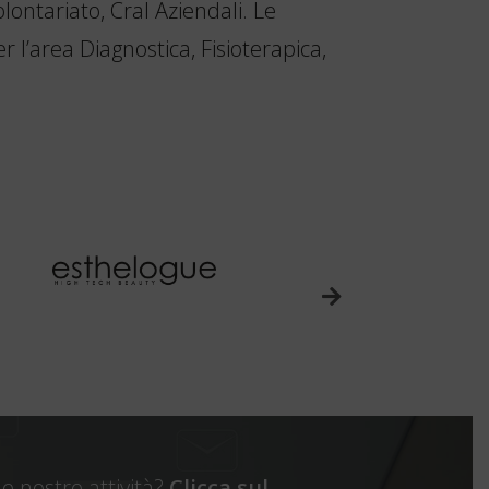
olontariato, Cral Aziendali. Le
 l’area Diagnostica, Fisioterapica,
e nostre attività?
Clicca sul