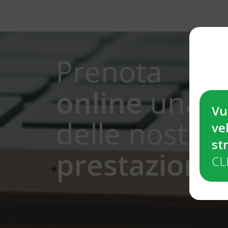
Prenota
online
una
Vu
delle nostre
ve
st
prestazioni
CL