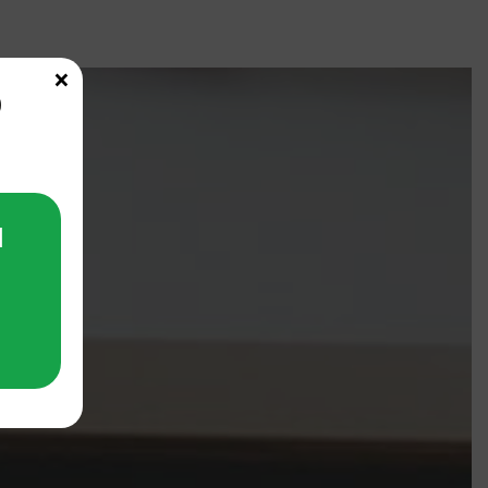
×
p
l