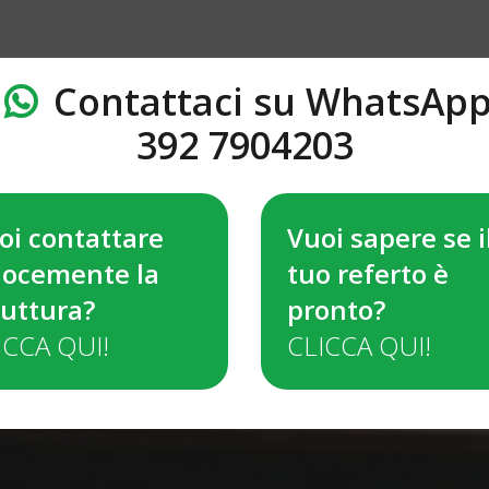
Contattaci su WhatsAp
392 7904203
oi contattare
Vuoi sapere se i
locemente la
tuo referto è
ruttura?
pronto?
ICCA QUI!
CLICCA QUI!