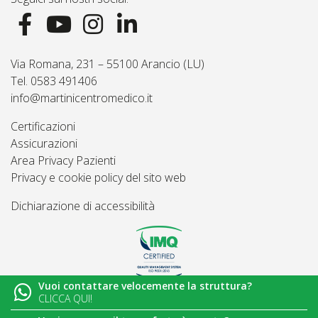
Via Romana, 231 – 55100 Arancio (LU)
Tel. 0583 491406
info@martinicentromedico.it
Certificazioni
Assicurazioni
Area Privacy Pazienti
Privacy e cookie policy del sito web
Dichiarazione di accessibilità
Vuoi contattare velocemente la struttura?
© 2026
Martini Centro Medico - Lucca
CLICCA QUI!