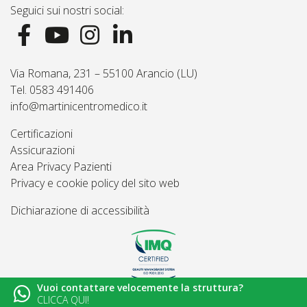
Seguici sui nostri social:
Via Romana, 231 – 55100 Arancio (LU)
Tel. 0583 491406
info@martinicentromedico.it
Certificazioni
Assicurazioni
Area Privacy Pazienti
Privacy e cookie policy del sito web
Dichiarazione di accessibilità
Vuoi contattare velocemente la struttura?
© 2026
Martini Centro Medico - Lucca
CLICCA QUI!