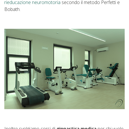
rieducazione neuromotoria
secondo il metodo Perfetti e
Bobath.
Inoltre svolgiamo corsi di
ginnastica medica
per chi vuole