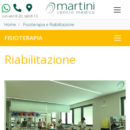
Lun-ven 8-20, sab 8-13
Vai al contenuto
Home
Fisioterapia e Riabilitazione
FISIOTERAPIA
Riabilitazione