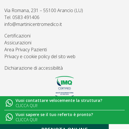
Via Romana, 231 – 55100 Arancio (LU)
Tel. 0583 491406
info@martinicentromedico.it
Certificazioni
Assicurazioni
Area Privacy Pazienti
Privacy e cookie policy del sito web
Dichiarazione di accessibilità
Vuoi contattare velocemente la struttura?
© 2026
Martini Centro Medico - Lucca
CLICCA QUI!
Vuoi sapere se il tuo referto è pronto?
CLICCA QUI!