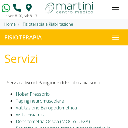
Lun-ven 8-20, sab 8-13
Vai al contenuto
Home
Fisioterapia e Riabilitazione
FISIOTERAPIA
Servizi
I Servizi attivi nel Padiglione di Fisioterapia sono:
Holter Pressorio
Taping neuromuscolare
Valutazione Baropodometrica
Visita Fisiatrica
Densitometria Ossea (MOC o DEXA)