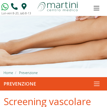
Lun-ven 8-20, sab 8-13
Vai al contenuto
Home
Prevenzione
PREVENZIONE
Screening vascolare