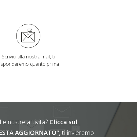
Scrivici alla nostra mail, ti
risponderemo quanto prima
le nostre attività?
Clicca sul
E RESTA AGGIORNATO”
, ti invieremo