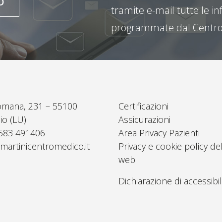
O
tramite e-mail tutte le inf
programmate dal Centro
omana, 231 – 55100
Certificazioni
io (LU)
Assicurazioni
0583 491406
Area Privacy Pazienti
martinicentromedico.it
Privacy e cookie policy del
web
Dichiarazione di accessibil