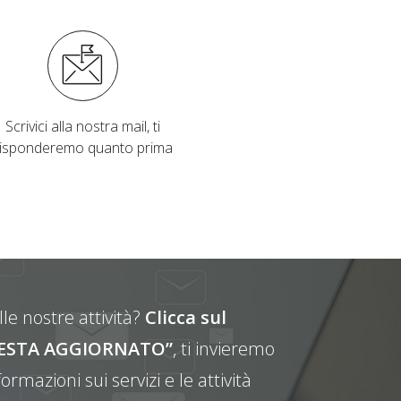
Scrivici alla nostra mail, ti
risponderemo quanto prima
le nostre attività?
Clicca sul
E RESTA AGGIORNATO”
, ti invieremo
ormazioni sui servizi e le attività