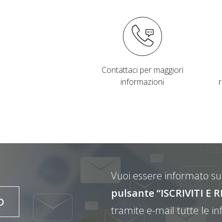
Contattaci per maggiori
informazioni
Vuoi essere informato sul
pulsante “ISCRIVITI 
O
tramite e-mail tutte le inf