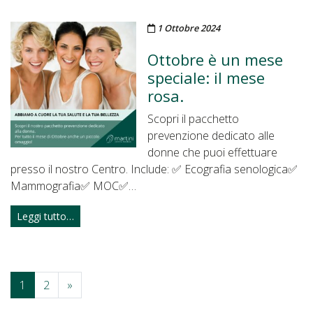
Pubblicato il
1 Ottobre 2024
Ottobre è un mese
speciale: il mese
rosa.
Scopri il pacchetto
prevenzione dedicato alle
donne che puoi effettuare
presso il nostro Centro. Include: ✅ Ecografia senologica✅
Mammografia✅ MOC✅…
Leggi tutto…
1
2
»