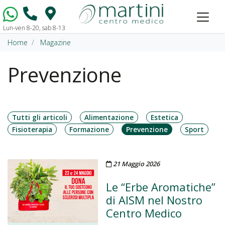
Lun-ven 8-20, sab 8-13
Vai al contenuto
Home
Magazine
Prevenzione
Tutti gli articoli
Alimentazione
Estetica
Fisioterapia
Formazione
Prevenzione
Sport
Pubblicato il
21 Maggio 2026
Le “Erbe Aromatiche”
di AISM nel Nostro
Centro Medico