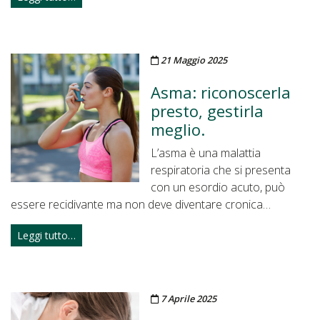
Pubblicato il
21 Maggio 2025
Asma: riconoscerla
presto, gestirla
meglio.
L’asma è una malattia
respiratoria che si presenta
con un esordio acuto, può
essere recidivante ma non deve diventare cronica…
Leggi tutto…
Pubblicato il
7 Aprile 2025