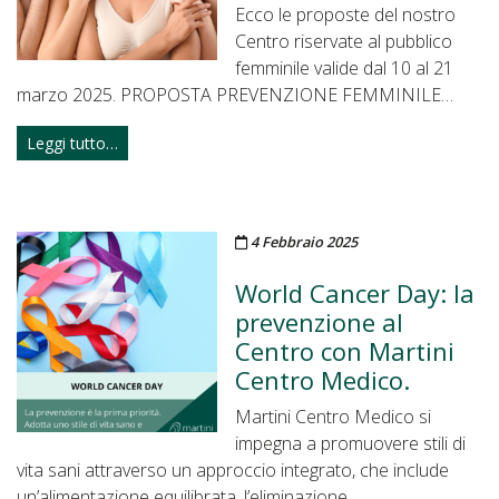
Ecco le proposte del nostro
Centro riservate al pubblico
femminile valide dal 10 al 21
marzo 2025. PROPOSTA PREVENZIONE FEMMINILE…
Leggi tutto…
Pubblicato il
4 Febbraio 2025
World Cancer Day: la
prevenzione al
Centro con Martini
Centro Medico.
Martini Centro Medico si
impegna a promuovere stili di
vita sani attraverso un approccio integrato, che include
un’alimentazione equilibrata, l’eliminazione…