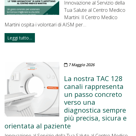
Innovazione al Servizio della
Tua Salute al Centro Medico
Martini. Il Centro Medico
Martini ospita i volontari di AISM per…
Leggi tutto…
Pubblicato il
7 Maggio 2026
La nostra TAC 128
canali rappresenta
un passo concreto
verso una
diagnostica sempre
più precisa, sicura e
orientata al paziente
Innovazione al Servizio della Tua Salute al Centro Medico