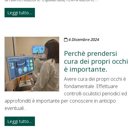
Leggi tutto…
Pubblicato il
6 Dicembre 2024
Perchè prendersi
cura dei propri occhi
è importante.
Avere cura dei propri occhi è
fondamentale. Effettuare
controlli oculistici periodici ed
approfonditi è importante per conoscere in anticipo
eventuali…
Leggi tutto…