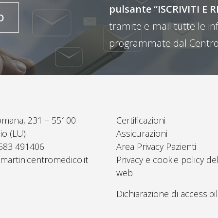
pulsante “ISCRIVITI 
O
tramite e-mail tutte le inf
programmate dal Centro
omana, 231 – 55100
Certificazioni
io (LU)
Assicurazioni
0583 491406
Area Privacy Pazienti
martinicentromedico.it
Privacy e cookie policy del
web
Dichiarazione di accessibil