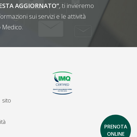
E RESTA AGGIORNATO”
, ti invieremo
ormazioni sui servizi e le attività
 Medico.
 sito
ità
PRENOTA
ONLINE