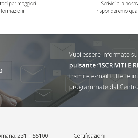
taci per maggiori
Scrivici alla nostra
nformazioni
risponderemo qua
Vuoi essere informato sul
pulsante “ISCRIVITI 
O
tramite e-mail tutte le inf
programmate dal Centro
omana, 231 – 55100
Certificazioni