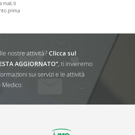
 mail, ti
nto prima
le nostre attività?
Clicca sul
E RESTA AGGIORNATO”
, ti invieremo
ormazioni sui servizi e le attività
 Medico.