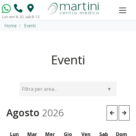
Lun-ven 8-20, sab 8-13
Vai al contenuto
Home
Eventi
Eventi
Agosto
2026
Lun
Mar
Mer
Gio
Ven
Sab
Dom