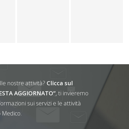
le nostre attività?
Clicca sul
E RESTA AGGIORNATO”
, ti invieremo
ormazioni sui servizi e le attività
 Medico.