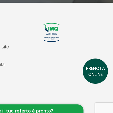
 sito
ità
PRENOTA
ONLINE
 il tuo referto è pronto?