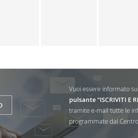
Vuoi essere informato sul
pulsante “ISCRIVITI 
O
tramite e-mail tutte le inf
programmate dal Centro