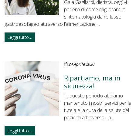
Gaia Gagliardi, dietista, oggi vi
parlerò di come migliorare la
sintomatologia da reflusso
gastroesofageo attraverso l’alimentazione.…
Leggi tutto…
Pubblicato il
24 Aprile 2020
Ripartiamo, ma in
sicurezza!
In questo periodo abbiamo
mantenuto i nostri servizi per la
tutela e la cura della salute dei
pazienti attraverso un…
Leggi tutto…