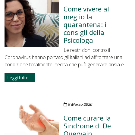
Come vivere al
meglio la
quarantena: i
consigli della
Psicologa
Le restrizioni contro il
Coronavirus hanno portato gli italiani ad affrontare una
condizione totalmente inedita che può generare ansia e…
Leggi tutto…
Pubblicato il
9 Marzo 2020
Come curare la
Sindrome di De
Quervain