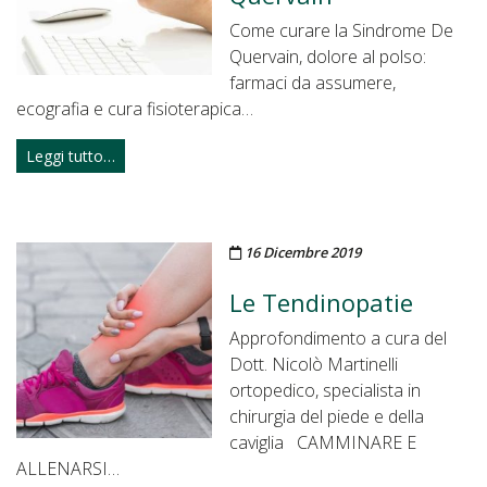
Come curare la Sindrome De
Quervain, dolore al polso:
farmaci da assumere,
ecografia e cura fisioterapica…
Leggi tutto…
Pubblicato il
16 Dicembre 2019
Le Tendinopatie
Approfondimento a cura del
Dott. Nicolò Martinelli
ortopedico, specialista in
chirurgia del piede e della
caviglia CAMMINARE E
ALLENARSI…