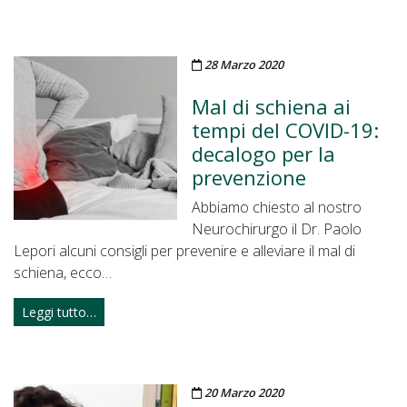
Pubblicato il
28 Marzo 2020
Mal di schiena ai
tempi del COVID-19:
decalogo per la
prevenzione
Abbiamo chiesto al nostro
Neurochirurgo il Dr. Paolo
Lepori alcuni consigli per prevenire e alleviare il mal di
schiena, ecco…
Leggi tutto…
Pubblicato il
20 Marzo 2020