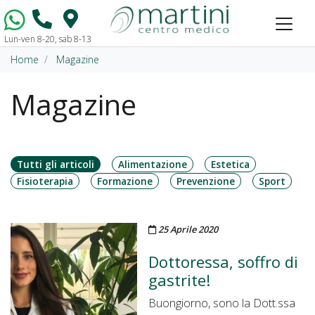
Lun-ven 8-20, sab 8-13
Vai al contenuto
Home
Magazine
Magazine
Tutti gli articoli
Alimentazione
Estetica
Fisioterapia
Formazione
Prevenzione
Sport
Pubblicato il
25 Aprile 2020
Dottoressa, soffro di
gastrite!
Buongiorno, sono la Dott.ssa