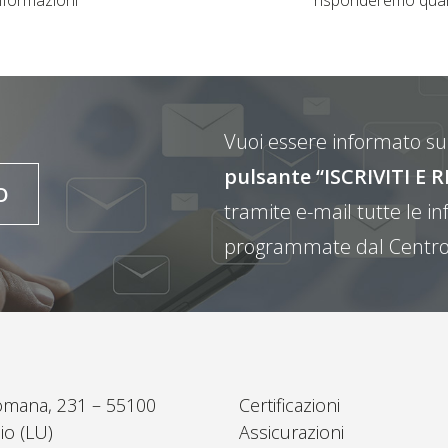
Vuoi essere informato sul
pulsante “ISCRIVITI 
O
tramite e-mail tutte le inf
programmate dal Centro
omana, 231 – 55100
Certificazioni
io (LU)
Assicurazioni