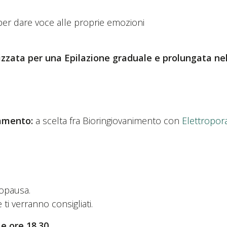
o per dare voce alle proprie emozioni
lizzata per una Epilazione graduale e prolungata n
tamento:
a scelta fra Bioringiovanimento con
Elettropora
opausa.
 ti verranno consigliati.
 e ore 18.30