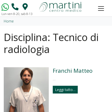
Lun-ven 8-20, sab 8-13
Vai al contenuto
Home
Disciplina:
Tecnico di
radiologia
Franchi Matteo
…
Leggi tutto…