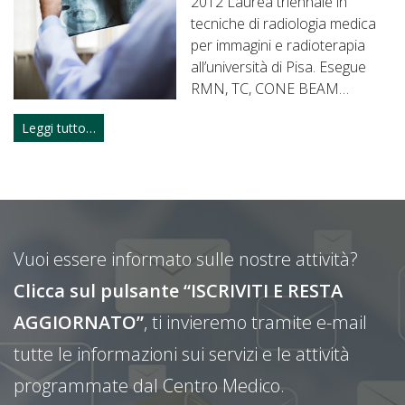
2012 Laurea triennale in
tecniche di radiologia medica
per immagini e radioterapia
all’università di Pisa. Esegue
RMN, TC, CONE BEAM…
Leggi tutto…
Vuoi essere informato sulle nostre attività?
Clicca sul pulsante “ISCRIVITI E RESTA
AGGIORNATO”
, ti invieremo tramite e-mail
tutte le informazioni sui servizi e le attività
programmate dal Centro Medico.