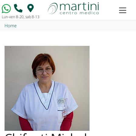
Lun-ven 8-20, sab 8-13
Vai al contenuto
Home