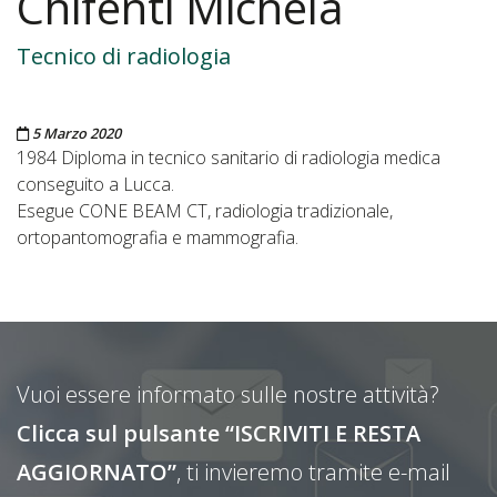
Chifenti Michela
Tecnico di radiologia
Pubblicato il
5 Marzo 2020
1984 Diploma in tecnico sanitario di radiologia medica
conseguito a Lucca.
Esegue CONE BEAM CT, radiologia tradizionale,
ortopantomografia e mammografia.
Vuoi essere informato sulle nostre attività?
Clicca sul pulsante “ISCRIVITI E RESTA
AGGIORNATO”
, ti invieremo tramite e-mail