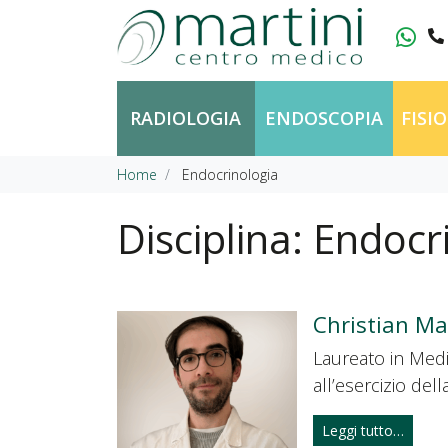
Vai al contenuto
RADIOLOGIA
ENDOSCOPIA
FISI
Home
Endocrinologia
Disciplina:
Endocr
Christian Mar
Laureato in Medic
all’esercizio de
Leggi tutto…