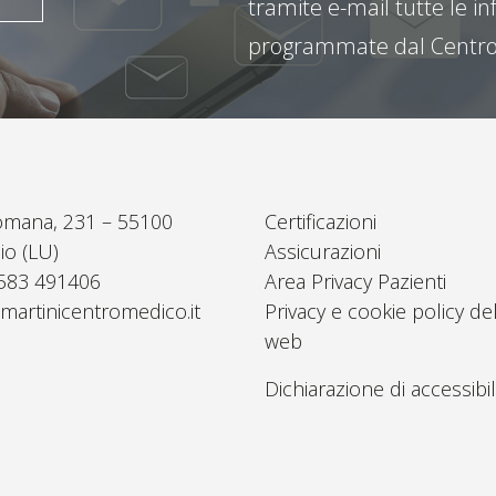
tramite e-mail tutte le inf
programmate dal Centro
omana, 231 – 55100
Certificazioni
io (LU)
Assicurazioni
0583 491406
Area Privacy Pazienti
martinicentromedico.it
Privacy e cookie policy del
web
Dichiarazione di accessibil