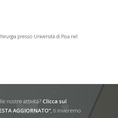
irurgia presso Università di Pisa nel
le nostre attività?
Clicca sul
E RESTA AGGIORNATO”
, ti invieremo