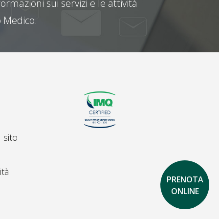
ormazioni sui servizi e le attività
 Medico.
 sito
ità
PRENOTA
ONLINE