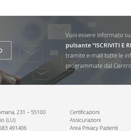
Vuoi essere informato sul
pulsante “ISCRIVITI 
O
tramite e-mail tutte le inf
programmate dal Centro
omana, 231 – 55100
Certificazioni
io (LU)
Assicurazioni
0583 491406
Area Privacy Pazienti