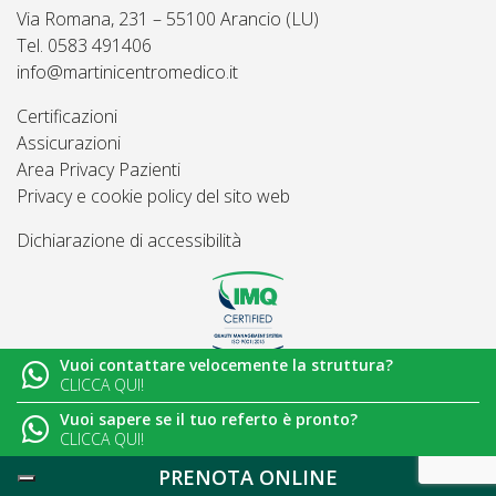
Via Romana, 231 – 55100 Arancio (LU)
Tel. 0583 491406
info@martinicentromedico.it
Certificazioni
Assicurazioni
Area Privacy Pazienti
Privacy e cookie policy del sito web
Dichiarazione di accessibilità
Vuoi contattare velocemente la struttura?
© 2026
Martini Centro Medico - Lucca
CLICCA QUI!
Vuoi sapere se il tuo referto è pronto?
CLICCA QUI!
PRENOTA ONLINE