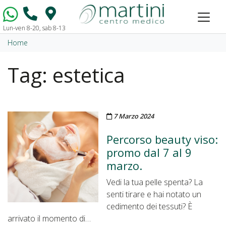
Lun-ven 8-20, sab 8-13
Vai al contenuto
Home
Tag:
estetica
Pubblicato il
7 Marzo 2024
Percorso beauty viso:
promo dal 7 al 9
marzo.
Vedi la tua pelle spenta? La
senti tirare e hai notato un
cedimento dei tessuti? È
arrivato il momento di…