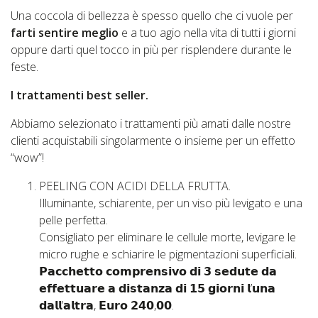
Una coccola di bellezza è spesso quello che ci vuole per
farti sentire meglio
e a tuo agio nella vita di tutti i giorni
oppure darti quel tocco in più per risplendere durante le
feste.
I trattamenti best seller.
Abbiamo selezionato i trattamenti più amati dalle nostre
clienti acquistabili singolarmente o insieme per un effetto
“wow”!
PEELING CON ACIDI DELLA FRUTTA.
Illuminante, schiarente, per un viso più levigato e una
pelle perfetta.
Consigliato per eliminare le cellule morte, levigare le
micro rughe e schiarire le pigmentazioni superficiali.
𝗣𝗮𝗰𝗰𝗵𝗲𝘁𝘁𝗼 𝗰𝗼𝗺𝗽𝗿𝗲𝗻𝘀𝗶𝘃𝗼 𝗱𝗶 𝟯 𝘀𝗲𝗱𝘂𝘁𝗲 𝗱𝗮
𝗲𝗳𝗳𝗲𝘁𝘁𝘂𝗮𝗿𝗲 𝗮 𝗱𝗶𝘀𝘁𝗮𝗻𝘇𝗮 𝗱𝗶 𝟭𝟱 𝗴𝗶𝗼𝗿𝗻𝗶 𝗹’𝘂𝗻𝗮
𝗱𝗮𝗹𝗹’𝗮𝗹𝘁𝗿𝗮, 𝗘𝘂𝗿𝗼 𝟮𝟰𝟬,𝟬𝟬.