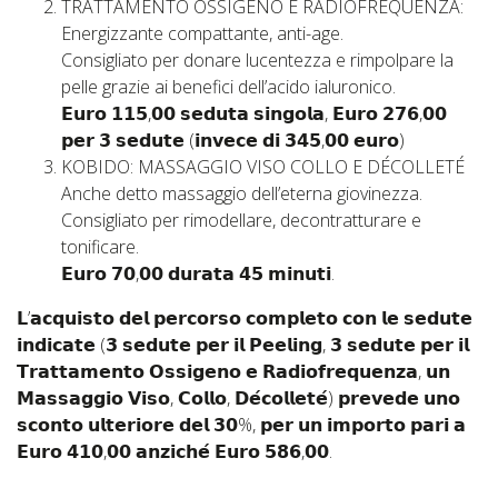
TRATTAMENTO OSSIGENO E RADIOFREQUENZA:
Energizzante compattante, anti-age.
Consigliato per donare lucentezza e rimpolpare la
pelle grazie ai benefici dell’acido ialuronico.
𝗘𝘂𝗿𝗼 𝟭𝟭𝟱,𝟬𝟬 𝘀𝗲𝗱𝘂𝘁𝗮 𝘀𝗶𝗻𝗴𝗼𝗹𝗮, 𝗘𝘂𝗿𝗼 𝟮𝟳𝟲,𝟬𝟬
𝗽𝗲𝗿 𝟯 𝘀𝗲𝗱𝘂𝘁𝗲 (𝗶𝗻𝘃𝗲𝗰𝗲 𝗱𝗶 𝟯𝟰𝟱,𝟬𝟬 𝗲𝘂𝗿𝗼)
KOBIDO: MASSAGGIO VISO COLLO E DÉCOLLETÉ
Anche detto massaggio dell’eterna giovinezza.
Consigliato per rimodellare, decontratturare e
tonificare.
𝗘𝘂𝗿𝗼 𝟳𝟬,𝟬𝟬 𝗱𝘂𝗿𝗮𝘁𝗮 𝟰𝟱 𝗺𝗶𝗻𝘂𝘁𝗶.
𝗟’𝗮𝗰𝗾𝘂𝗶𝘀𝘁𝗼 𝗱𝗲𝗹 𝗽𝗲𝗿𝗰𝗼𝗿𝘀𝗼 𝗰𝗼𝗺𝗽𝗹𝗲𝘁𝗼 𝗰𝗼𝗻 𝗹𝗲 𝘀𝗲𝗱𝘂𝘁𝗲
𝗶𝗻𝗱𝗶𝗰𝗮𝘁𝗲 (𝟯 𝘀𝗲𝗱𝘂𝘁𝗲 𝗽𝗲𝗿 𝗶𝗹 𝗣𝗲𝗲𝗹𝗶𝗻𝗴, 𝟯 𝘀𝗲𝗱𝘂𝘁𝗲 𝗽𝗲𝗿 𝗶𝗹
𝗧𝗿𝗮𝘁𝘁𝗮𝗺𝗲𝗻𝘁𝗼 𝗢𝘀𝘀𝗶𝗴𝗲𝗻𝗼 𝗲 𝗥𝗮𝗱𝗶𝗼𝗳𝗿𝗲𝗾𝘂𝗲𝗻𝘇𝗮, 𝘂𝗻
𝗠𝗮𝘀𝘀𝗮𝗴𝗴𝗶𝗼 𝗩𝗶𝘀𝗼, 𝗖𝗼𝗹𝗹𝗼, 𝗗𝗲́𝗰𝗼𝗹𝗹𝗲𝘁𝗲́) 𝗽𝗿𝗲𝘃𝗲𝗱𝗲 𝘂𝗻𝗼
𝘀𝗰𝗼𝗻𝘁𝗼 𝘂𝗹𝘁𝗲𝗿𝗶𝗼𝗿𝗲 𝗱𝗲𝗹 𝟯𝟬%, 𝗽𝗲𝗿 𝘂𝗻 𝗶𝗺𝗽𝗼𝗿𝘁𝗼 𝗽𝗮𝗿𝗶 𝗮
𝗘𝘂𝗿𝗼 𝟰𝟭𝟬,𝟬𝟬 𝗮𝗻𝘇𝗶𝗰𝗵𝗲́ 𝗘𝘂𝗿𝗼 𝟱𝟴𝟲,𝟬𝟬.