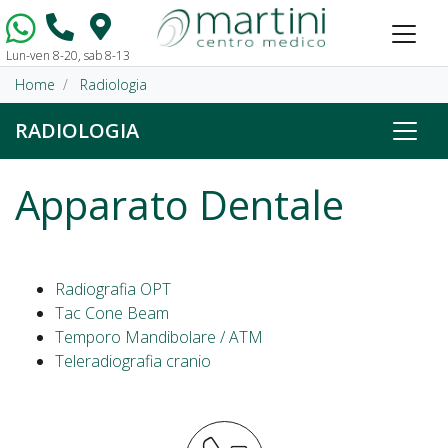
Lun-ven 8-20, sab 8-13
Vai al contenuto
Home
Radiologia
RADIOLOGIA
Apparato Dentale
Radiografia OPT
Tac Cone Beam
Temporo Mandibolare / ATM
Teleradiografia cranio