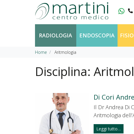
Vai al contenuto
RADIOLOGIA
ENDOSCOPIA
FISI
Home
Aritmologia
Disciplina:
Aritmo
Di Cori Andr
Il Dr Andrea Di 
Aritmologia dell
Leggi tutto…