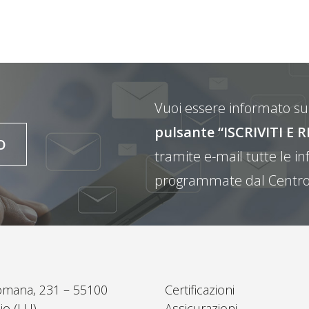
Vuoi essere informato sul
pulsante “ISCRIVITI 
O
tramite e-mail tutte le inf
programmate dal Centro
omana, 231 – 55100
Certificazioni
io (LU)
Assicurazioni