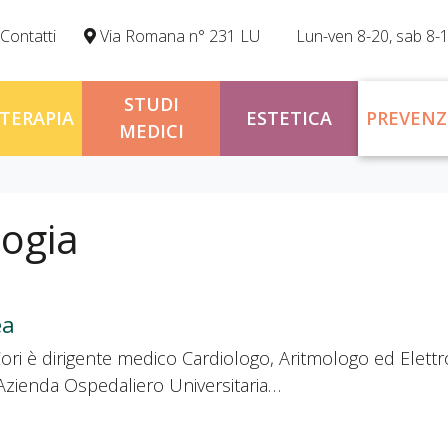
Contatti
Via Romana n° 231 LU
Lun-ven 8-20, sab 8-
STUDI
OTERAPIA
ESTETICA
PREVENZ
MEDICI
logia
ea
Cori è dirigente medico Cardiologo, Aritmologo ed Elettr
’Azienda Ospedaliero Universitaria…