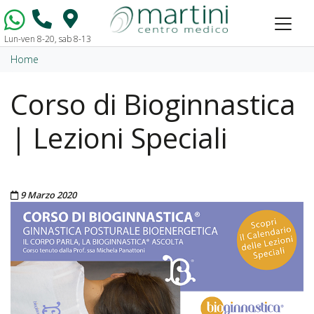
Lun-ven 8-20, sab 8-13
Vai al contenuto
Home
Corso di Bioginnastica
| Lezioni Speciali
Pubblicato il
9 Marzo 2020