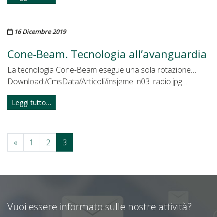
Pubblicato il
16 Dicembre 2019
Cone-Beam. Tecnologia all’avanguardia
La tecnologia Cone-Beam esegue una sola rotazione…
Download:/CmsData/Articoli/insjeme_n03_radio.jpg…
Leggi tutto…
«
1
2
3
Vuoi essere informato sulle nostre attività?