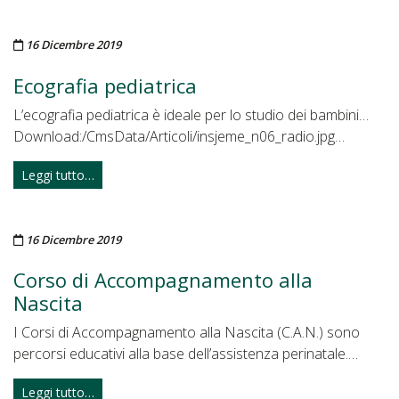
Pubblicato il
16 Dicembre 2019
Ecografia pediatrica
L’ecografia pediatrica è ideale per lo studio dei bambini…
Download:/CmsData/Articoli/insjeme_n06_radio.jpg…
Leggi tutto…
Pubblicato il
16 Dicembre 2019
Corso di Accompagnamento alla
Nascita
I Corsi di Accompagnamento alla Nascita (C.A.N.) sono
percorsi educativi alla base dell’assistenza perinatale.…
Leggi tutto…