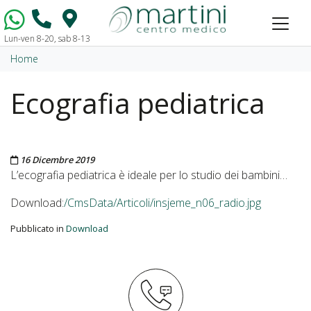
Lun-ven 8-20, sab 8-13
Vai al contenuto
Home
Ecografia pediatrica
Pubblicato il
16 Dicembre 2019
L’ecografia pediatrica è ideale per lo studio dei bambini…
Download:
/CmsData/Articoli/insjeme_n06_radio.jpg
Pubblicato in
Download