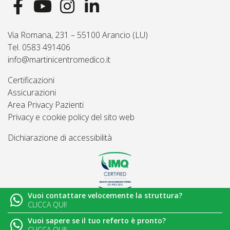
Via Romana, 231 – 55100 Arancio (LU)
Tel. 0583 491406
info@martinicentromedico.it
Certificazioni
Assicurazioni
Area Privacy Pazienti
Privacy e cookie policy del sito web
Dichiarazione di accessibilità
Vuoi contattare velocemente la struttura?
© 2026
Martini Centro Medico - Lucca
CLICCA QUI!
Vuoi sapere se il tuo referto è pronto?
CLICCA QUI!