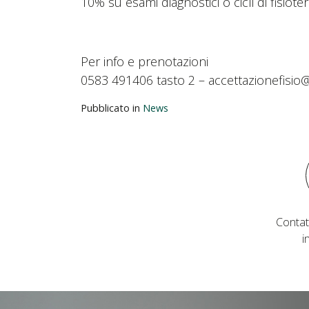
10% su esami diagnostici o cicli di fisiot
Per info e prenotazioni
0583 491406 tasto 2 – accettazionefisio
Pubblicato in
News
Contat
i