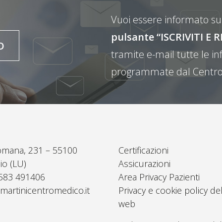
Vuoi essere informato sul
pulsante “ISCRIVITI 
O
tramite e-mail tutte le inf
programmate dal Centro
omana, 231 – 55100
Certificazioni
io (LU)
Assicurazioni
0583 491406
Area Privacy Pazienti
martinicentromedico.it
Privacy e cookie policy del
web