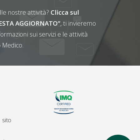
le nostre attività?
Clicca sul
E RESTA AGGIORNATO”
, ti invieremo
ormazioni sui servizi e le attività
 Medico.
 sito