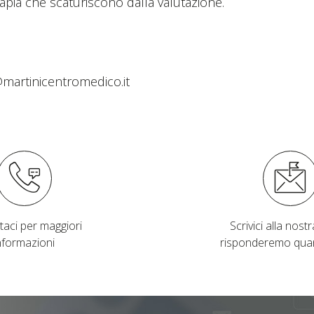
erapia che scaturiscono dalla valutazione.
@martinicentromedico.it
taci per maggiori
Scrivici alla nostra
nformazioni
risponderemo qua