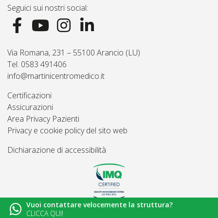
Seguici sui nostri social:
Via Romana, 231 – 55100 Arancio (LU)
Tel. 0583 491406
info@martinicentromedico.it
Certificazioni
Assicurazioni
Area Privacy Pazienti
Privacy e cookie policy del sito web
Dichiarazione di accessibilità
Vuoi contattare velocemente la struttura?
© 2026
Martini Centro Medico - Lucca
CLICCA QUI!