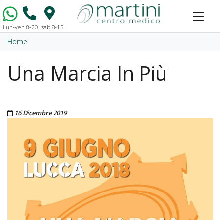
Lun-ven 8-20, sab 8-13
Vai al contenuto
Home
Una Marcia In Più
Pubblicato il
16 Dicembre 2019