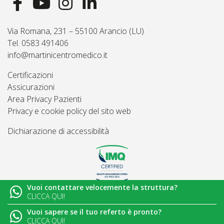
Via Romana, 231 – 55100 Arancio (LU)
Tel. 0583 491406
info@martinicentromedico.it
Certificazioni
Assicurazioni
Area Privacy Pazienti
Privacy e cookie policy del sito web
Dichiarazione di accessibilità
Vuoi contattare velocemente la struttura?
© 2026
Martini Centro Medico - Lucca
CLICCA QUI!
Vuoi sapere se il tuo referto è pronto?
CLICCA QUI!