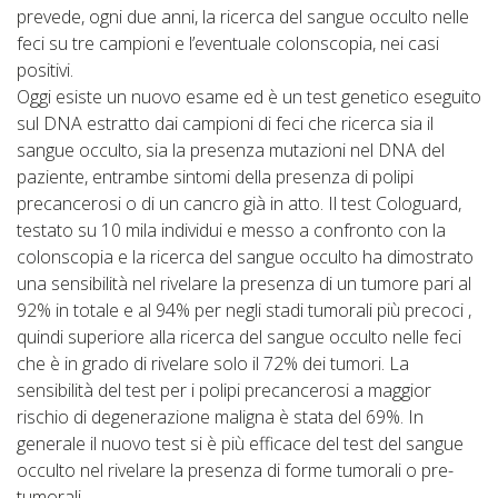
prevede, ogni due anni, la ricerca del sangue occulto nelle
feci su tre campioni e l’eventuale colonscopia, nei casi
positivi.
Oggi esiste un nuovo esame ed è un test genetico eseguito
sul DNA estratto dai campioni di feci che ricerca sia il
sangue occulto, sia la presenza mutazioni nel DNA del
paziente, entrambe sintomi della presenza di polipi
precancerosi o di un cancro già in atto. Il test Cologuard,
testato su 10 mila individui e messo a confronto con la
colonscopia e la ricerca del sangue occulto ha dimostrato
una sensibilità nel rivelare la presenza di un tumore pari al
92% in totale e al 94% per negli stadi tumorali più precoci ,
quindi superiore alla ricerca del sangue occulto nelle feci
che è in grado di rivelare solo il 72% dei tumori. La
sensibilità del test per i polipi precancerosi a maggior
rischio di degenerazione maligna è stata del 69%. In
generale il nuovo test si è più efficace del test del sangue
occulto nel rivelare la presenza di forme tumorali o pre-
tumorali.