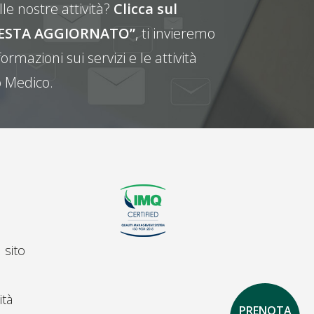
le nostre attività?
Clicca sul
E RESTA AGGIORNATO”
, ti invieremo
ormazioni sui servizi e le attività
 Medico.
 sito
ità
PRENOTA