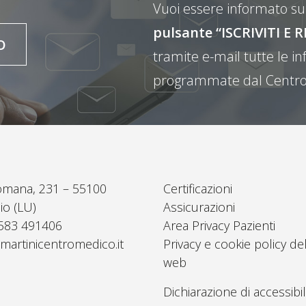
Vuoi essere informato sul
pulsante “ISCRIVITI 
O
tramite e-mail tutte le inf
programmate dal Centro
omana, 231 – 55100
Certificazioni
io (LU)
Assicurazioni
0583 491406
Area Privacy Pazienti
martinicentromedico.it
Privacy e cookie policy del
web
Dichiarazione di accessibil