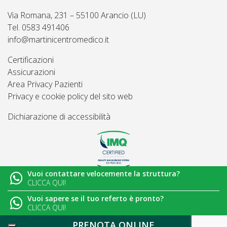
Via Romana, 231 – 55100 Arancio (LU)
Tel. 0583 491406
info@martinicentromedico.it
Certificazioni
Assicurazioni
Area Privacy Pazienti
Privacy e cookie policy del sito web
Dichiarazione di accessibilità
Vuoi contattare velocemente la struttura?
© 2026
Martini Centro Medico - Lucca
CLICCA QUI!
Vuoi sapere se il tuo referto è pronto?
CLICCA QUI!
PRENOTA ONLINE