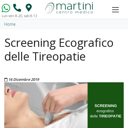
Lun-ven 8-20, sab 8-13
Vai al contenuto
Home
Screening Ecografico
delle Tireopatie
Pubblicato il
16 Dicembre 2019