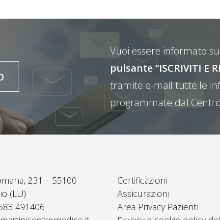
Vuoi essere informato sul
pulsante “ISCRIVITI 
O
tramite e-mail tutte le inf
programmate dal Centro
omana, 231 – 55100
Certificazioni
io (LU)
Assicurazioni
0583 491406
Area Privacy Pazienti