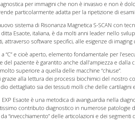
iagnostica per immagini che non è invasivo e non è do
la rende particolarmente adatta per la ripetizione di esami
l nuovo sistema di Risonanza Magnetica S-SCAN con tecn
ditta Esaote, italiana, è da molti anni leader nello svil
i, attraverso software specifici, alle esigenze di imagin
 “C” e cioè aperto, elemento fondamentale per l’esecuzi
ale del paziente è garantito anche dall’ampiezza e dalla
 molto superiore a quella delle macchine “chiuse”.
 grazie alla lettura dei processi biochimici del nostro co
o dettagliato sia dei tessuti molli che delle cartilagini e
 EXP Esaote è una metodica di avanguardia nella diagno
antissimo contributo diagnostico in numerose patologie d
a “invecchiamento” delle articolazioni e dei segmenti d