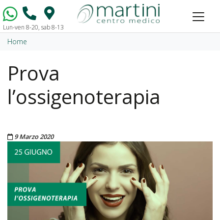
Lun-ven 8-20, sab 8-13
Vai al contenuto
Home
Prova
l’ossigenoterapia
Pubblicato il
9 Marzo 2020