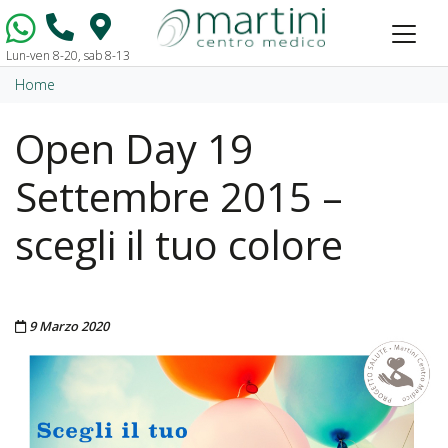
Lun-ven 8-20, sab 8-13
Vai al contenuto
Home
Open Day 19
Settembre 2015 –
scegli il tuo colore
Pubblicato il
9 Marzo 2020