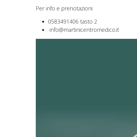
Per info e prenotazioni:
0583491406 tasto 2
info@martinicentromedico.it
Video
Player