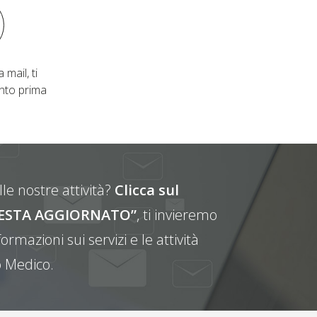
 mail, ti
nto prima
le nostre attività?
Clicca sul
E RESTA AGGIORNATO”
, ti invieremo
ormazioni sui servizi e le attività
 Medico.