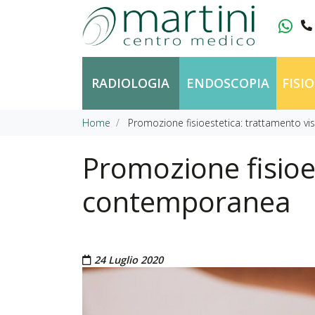
Vai al contenuto
RADIOLOGIA
ENDOSCOPIA
FISI
Home
Promozione fisioestetica: trattamento v
Promozione fisioe
contemporanea
Pubblicato il
24 Luglio 2020