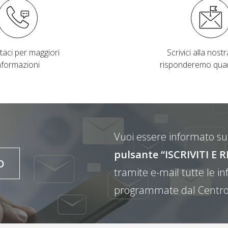
taci per maggiori
Scrivici alla nostra
nformazioni
risponderemo qua
Vuoi essere informato sul
pulsante “ISCRIVITI 
O
tramite e-mail tutte le inf
programmate dal Centro