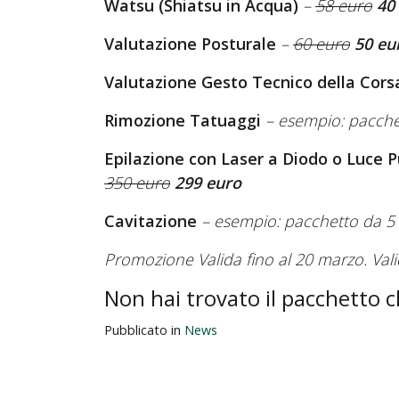
Watsu (Shiatsu in Acqua)
–
58 euro
40
Valutazione Posturale
–
60 euro
50 eu
Valutazione Gesto Tecnico della Cors
Rimozione Tatuaggi
– esempio: pacch
Epilazione con Laser a Diodo o Luce P
350 euro
299 euro
Cavitazione
– esempio: pacchetto da 5
Promozione Valida fino al 20 marzo. Vali
Non hai trovato il pacchetto c
Pubblicato in
News