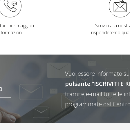
taci per maggiori
Scrivici alla nostra
nformazioni
risponderemo qua
Vuoi essere informato sul
pulsante “ISCRIVITI 
O
tramite e-mail tutte le inf
programmate dal Centro