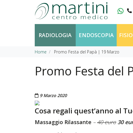
Vai al contenuto
RADIOLOGIA
ENDOSCOPIA
FISI
Home
Promo Festa del Papà | 19 Marzo
Promo Festa del 
Pubblicato il
9 Marzo 2020
Cosa regali quest’anno al T
Massaggio Rilassante
–
40 euro
30 eu