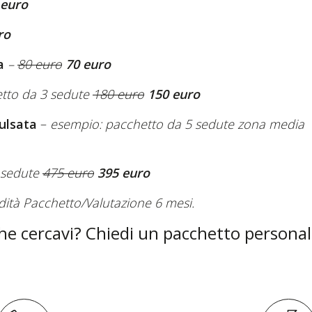
 euro
ro
a
–
80 euro
70 euro
etto da 3 sedute
180 euro
150 euro
ulsata
–
esempio: pacchetto da 5 sedute zona media
 sedute
475 euro
395 euro
dità Pacchetto/Valutazione 6 mesi.
he cercavi? Chiedi un pacchetto personal