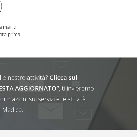
 mail, ti
nto prima
le nostre attività?
Clicca sul
E RESTA AGGIORNATO”
, ti invieremo
ormazioni sui servizi e le attività
 Medico.