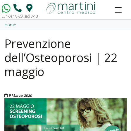
Lun-ven 8-20, sab 8-13
Vai al contenuto
Home
Prevenzione
dell’Osteoporosi | 22
maggio
Pubblicato il
9 Marzo 2020