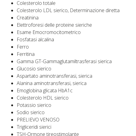
Colesterolo totale
Colesterolo LDL sierico, Determinazione diretta
Creatinina
Elettroforesi delle proteine sieriche
Esame Emocromocitometrico
Fosfatasi alcalina
Ferro
Ferritina
Gamma GT-Gammaglutamiltrasferasi sierica
Glucosio sierico
Aspartato aminotransferasi, sierica
Alanina aminotransferasi, sierica
Emoglobina glicata HbA1c
Colesterolo HDL sierico
Potassio sierico
Sodio sierico
PRELIEVO VENOSO
Trigliceridi sierici
TSH-Ormone tireostimolante