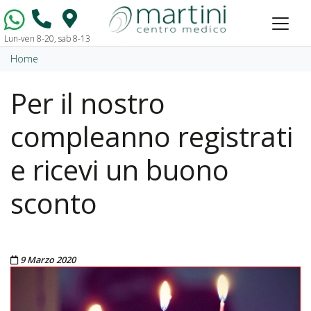
Lun-ven 8-20, sab 8-13
Vai al contenuto
Home
Per il nostro
compleanno registrati
e ricevi un buono
sconto
Pubblicato il
9 Marzo 2020