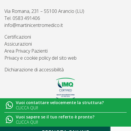
Via Romana, 231 – 55100 Arancio (LU)
Tel. 0583 491406
info@martinicentromedico.it
Certificazioni
Assicurazioni
Area Privacy Pazienti
Privacy e cookie policy del sito web
Dichiarazione di accessibilità
Vuoi contattare velocemente la struttura?
© 2026
Martini Centro Medico - Lucca
CLICCA QUI!
Vuoi sapere se il tuo referto è pronto?
CLICCA QUI!