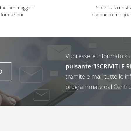
taci per maggiori
Scrivici alla nostra
nformazioni
risponderemo qua
Vuoi essere informato sul
pulsante “ISCRIVITI 
O
tramite e-mail tutte le inf
programmate dal Centro