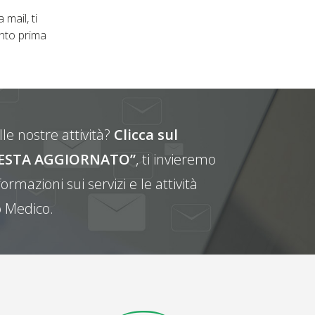
 mail, ti
nto prima
le nostre attività?
Clicca sul
E RESTA AGGIORNATO”
, ti invieremo
ormazioni sui servizi e le attività
 Medico.