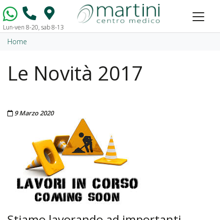
Lun-ven 8-20, sab 8-13
Vai al contenuto
Home
Le Novità 2017
Pubblicato il
9 Marzo 2020
Stiamo lavorando ad importanti