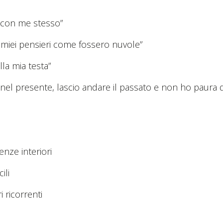
 con me stesso”
 miei pensieri come fossero nuvole”
la mia testa”
el presente, lascio andare il passato e non ho paura d
enze interiori
ili
i ricorrenti