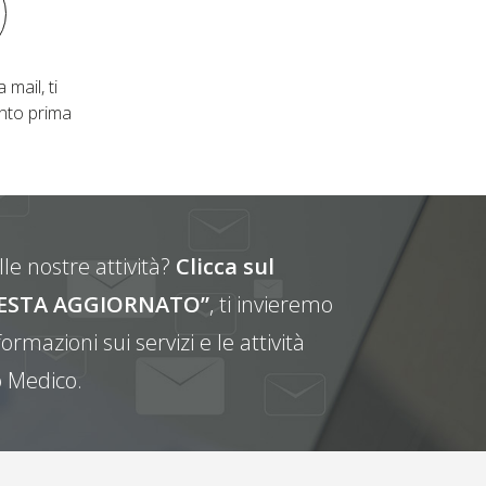
 mail, ti
nto prima
le nostre attività?
Clicca sul
E RESTA AGGIORNATO”
, ti invieremo
ormazioni sui servizi e le attività
 Medico.