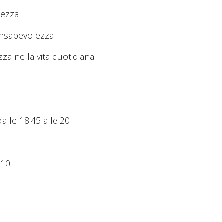
lezza
onsapevolezza
a nella vita quotidiana
alle 18.45 alle 20
 10