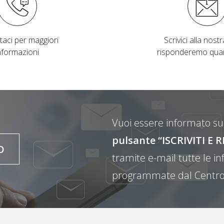
taci per maggiori
Scrivici alla nostra
nformazioni
risponderemo qua
Vuoi essere informato sul
pulsante “ISCRIVITI 
O
tramite e-mail tutte le inf
programmate dal Centro