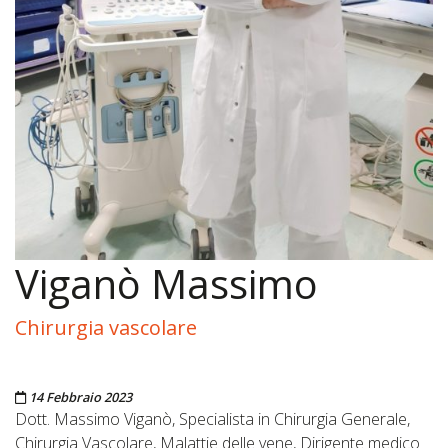
Viganò Massimo
Chirurgia vascolare
Pubblicato il
14 Febbraio 2023
Dott. Massimo Viganò, Specialista in Chirurgia Generale,
Chirurgia Vascolare, Malattie delle vene, Dirigente medico