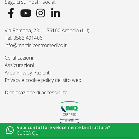
Seguici sui nostri social:
Via Romana, 231 – 55100 Arancio (LU)
Tel. 0583 491406
info@martinicentromedico.it
Certificazioni
Assicurazioni
Area Privacy Pazienti
Privacy e cookie policy del sito web
Dichiarazione di accessibilità
Vuoi contattare velocemente la struttura?
© 2026
Martini Centro Medico - Lucca
CLICCA QUI!