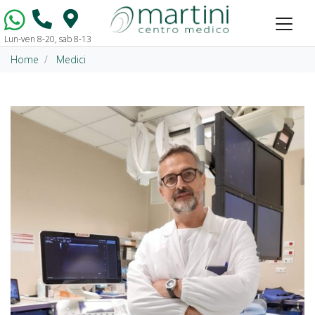
Lun-ven 8-20, sab 8-13
Vai al contenuto
Home
Medici