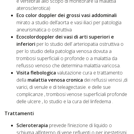
e vertebrali allo scopo di monitorare la malattia
aterosclerotica)
Eco color doppler dei grossi vasi addominali
mirato a studio dell’aorta e vasi iliaci per patologia
aneurismatica o ostruttiva
Ecocolordoppler dei vasi di arti superiori e
inferiori
per lo studio dell’ arteriopatia ostruttiva o
per lo studio della patologia venosa dovuta a
trombosi superficiali o profonde o a malattia da
reflusso venoso che determina malattia varicosa.
Visita flebologica
valutazione cura e trattamento
della
malattia venosa cronica
dei reflussi venosi ,di
varici, di venule e di teleagectasie. e delle sue
complicanze , trombosi venose superficiali profonde
delle ulcere , lo studio e la cura del linfedema .
Trattamenti
Scleroterapia
prevede l’iniezione di liquido o
schiuma all’interno di vene refluenti o per inestetismi .