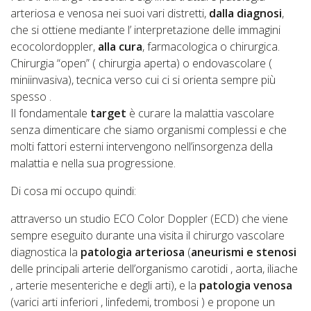
arteriosa e venosa nei suoi vari distretti,
dalla diagnosi
,
che si ottiene mediante l’ interpretazione delle immagini
ecocolordoppler,
alla cura
, farmacologica o chirurgica.
Chirurgia “open” ( chirurgia aperta) o endovascolare (
miniinvasiva), tecnica verso cui ci si orienta sempre più
spesso .
Il fondamentale
target
è curare la malattia vascolare
senza dimenticare che siamo organismi complessi e che
molti fattori esterni intervengono nell’insorgenza della
malattia e nella sua progressione.
Di cosa mi occupo quindi:
attraverso un studio ECO Color Doppler (ECD) che viene
sempre eseguito durante una visita il chirurgo vascolare
diagnostica la
patologia arteriosa
(
aneurismi e stenosi
delle principali arterie dell’organismo carotidi , aorta, iliache
, arterie mesenteriche e degli arti), e la
patologia venosa
(varici arti inferiori , linfedemi, trombosi ) e propone un