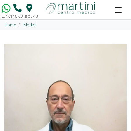
Lun-ven 8-20, sab 8-13
Vai al contenuto
Home
Medici