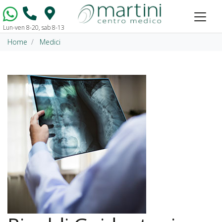
Lun-ven 8-20, sab 8-13
Vai al contenuto
Home
Medici