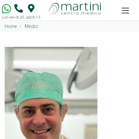
Lun-ven 8-20, sab 8-13
Vai al contenuto
Home
Medici