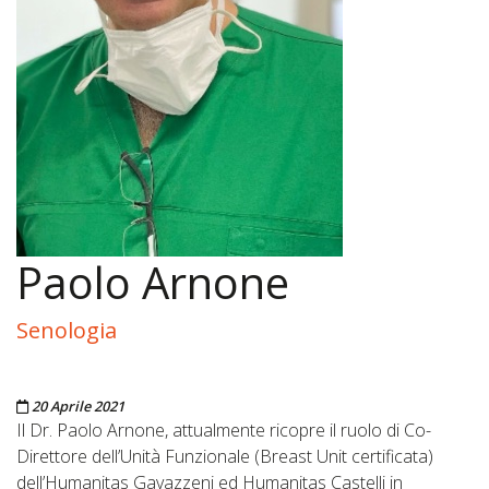
Paolo Arnone
Senologia
Pubblicato il
20 Aprile 2021
Il Dr. Paolo Arnone, attualmente ricopre il ruolo di Co-
Direttore dell’Unità Funzionale (Breast Unit certificata)
dell’Humanitas Gavazzeni ed Humanitas Castelli in