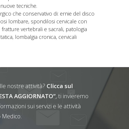
e nuove tecniche.
rgico che conservativo di: ernie del disco
enosi lombare, spondilosi cervicale con
ratture vertebrali e sacrali, patologia
atica, lombalgia cronica, cervicali
le nostre attività?
Clicca sul
E RESTA AGGIORNATO”
, ti invieremo
ormazioni sui servizi e le attività
 Medico.