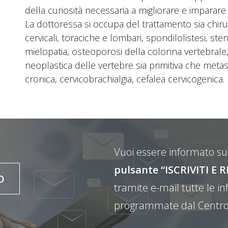
della curiosità necessaria a migliorare e imparar
La dottoressa si occupa del trattamento sia chiru
cervicali, toraciche e lombari, spondilolistesi, st
mielopatia, osteoporosi della colonna vertebrale, f
neoplastica delle vertebre sia primitiva che metast
cronica, cervicobrachialgia, cefalea cervicogenica.
Vuoi essere informato sul
pulsante “ISCRIVITI 
O
tramite e-mail tutte le inf
programmate dal Centro