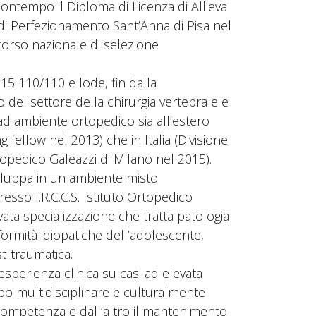
ntempo il Diploma di Licenza di Allieva
e di Perfezionamento Sant’Anna di Pisa nel
corso nazionale di selezione
015 110/110 e lode, fin dalla
 del settore della chirurgia vertebrale e
ad ambiente ortopedico sia all’estero
 fellow nel 2013) che in Italia (Divisione
topedico Galeazzi di Milano nel 2015).
sviluppa in un ambiente misto
sso I.R.C.C.S. Istituto Ortopedico
vata specializzazione che tratta patologia
eformità idiopatiche dell’adolescente,
t-traumatica.
esperienza clinica su casi ad elevata
po multidisciplinare e culturalmente
 competenza e dall’altro il mantenimento