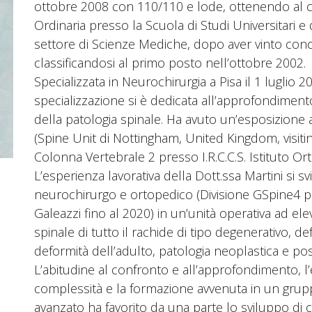
ottobre 2008 con 110/110 e lode, ottenendo al co
Ordinaria presso la Scuola di Studi Universitari 
settore di Scienze Mediche, dopo aver vinto con
classificandosi al primo posto nell’ottobre 2002.
Specializzata in Neurochirurgia a Pisa il 1 luglio 2
specializzazione si è dedicata all’approfondimento
della patologia spinale. Ha avuto un’esposizione 
(Spine Unit di Nottingham, United Kingdom, visiting
Colonna Vertebrale 2 presso I.R.C.C.S. Istituto Or
L’esperienza lavorativa della Dott.ssa Martini si 
neurochirurgo e ortopedico (Divisione GSpine4 pre
Galeazzi fino al 2020) in un’unità operativa ad ele
spinale di tutto il rachide di tipo degenerativo, d
deformità dell’adulto, patologia neoplastica e pos
L’abitudine al confronto e all’approfondimento, l’
complessità e la formazione avvenuta in un grup
avanzato ha favorito da una parte lo sviluppo di